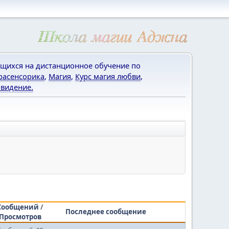
щихся на дистанционное обучение по
расенсорика
,
Магия
,
Курс магия любви
,
видение.
Сообщений
/
Последнее сообщение
Просмотров