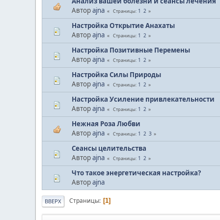
Анализ вашей болезни и сеансы лечения
Автор
ajna
1
2
Страницы
Настройка Открытие Анахаты
Автор
ajna
1
2
Страницы
Настройка Позитивные Перемены
Автор
ajna
1
2
Страницы
Настройка Силы Природы
Автор
ajna
1
2
Страницы
Настройка Усиление привлекательности
Автор
ajna
1
2
Страницы
Нежная Роза Любви
Автор
ajna
1
2
3
Страницы
Сеансы целительства
Автор
ajna
1
2
Страницы
Что такое энергетическая настройка?
Автор
ajna
Страницы
1
ВВЕРХ