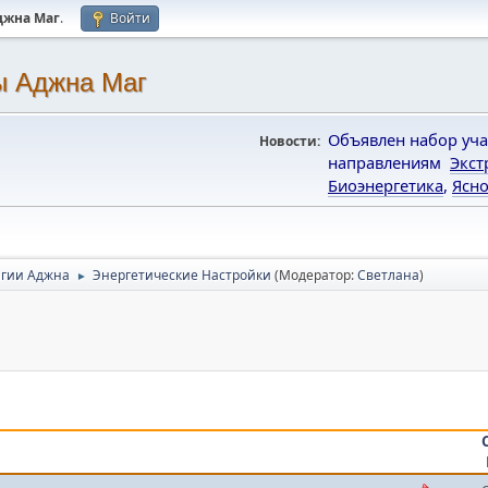
джна Маг
.
Войти
ы Аджна Маг
Объявлен набор уча
Новости:
направлениям
Экст
Биоэнергетика
,
Ясно
гии Аджна
Энергетические Настройки
(Модератор:
Светлана
)
►