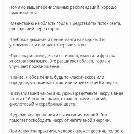
Помимо вышеперечисленных рекомендаций, хорошо
практиковать:
•Медитацию на область горла. Представлять поток света,
проходящий через горло.
•Глубокое дыхание и пение мантр на выдохе. Это
успокаивает и очищает энергию чакры.
•Проговаривание детских стишков, имен или фраз на
иностранном языке. Это расширяет область горла и
улучшает произношение.
•Пение. Любое пение, будь то классическое или
народное, успокаивает и активизирует чакру Вишудха.
•Визуализация чакры Вишудхи. Представьте чакру в виде
лотоса с 16-ю лепестками, окрашенными в синий,
фиолетовый и серебряный цвета.
•Церемония прощения и выпускания эмоций. Это
помогает освободить чакру от негативной энергии.
Применяя эти практики, человек сможет достичь полного