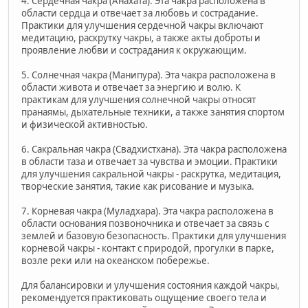
4. Сердечная чакра (Анахата). Эта чакра расположена в
области сердца и отвечает за любовь и сострадание.
Практики для улучшения сердечной чакры включают
медитацию, раскрутку чакры, а также акты доброты и
проявление любви и сострадания к окружающим.
5. Солнечная чакра (Манипура). Эта чакра расположена в
области живота и отвечает за энергию и волю. К
практикам для улучшения солнечной чакры относят
пранаямы, дыхательные техники, а также занятия спортом
и физической активностью.
6. Сакральная чакра (Свадхистхана). Эта чакра расположена
в области таза и отвечает за чувства и эмоции. Практики
для улучшения сакральной чакры - раскрутка, медитация,
творческие занятия, такие как рисование и музыка.
7. Корневая чакра (Муладхара). Эта чакра расположена в
области основания позвоночника и отвечает за связь с
землей и базовую безопасность. Практики для улучшения
корневой чакры - контакт с природой, прогулки в парке,
возле реки или на океанском побережье.
Для балансировки и улучшения состояния каждой чакры,
рекомендуется практиковать ощущение своего тела и