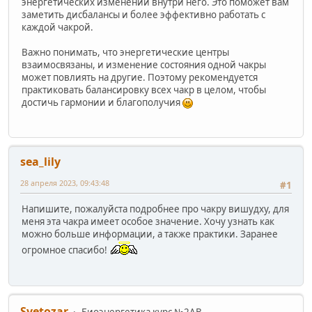
энергетических изменений внутри него. Это поможет вам
заметить дисбалансы и более эффективно работать с
каждой чакрой.
Важно понимать, что энергетические центры
взаимосвязаны, и изменение состояния одной чакры
может повлиять на другие. Поэтому рекомендуется
практиковать балансировку всех чакр в целом, чтобы
достичь гармонии и благополучия
sea_lily
28 апреля 2023, 09:43:48
#1
Напишите, пожалуйста подробнее про чакру вишудху, для
меня эта чакра имеет особое значение. Хочу узнать как
можно больше информации, а также практики. Заранее
огромное спасибо!
Svetozar
Биоэнергетика курс №2AB