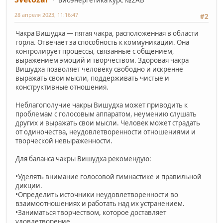
28 апреля 2023, 11:16:47
#2
Чакра Вишудха — пятая чакра, расположенная в области
горла. Отвечает за способность к коммуникации. Она
контролирует процессы, связанные с общением,
выражением эмоций и творчеством. Здоровая чакра
Вишудха позволяет человеку свободно и искренне
выражать свои мысли, поддерживать чистые и
конструктивные отношения.
Неблагополучие чакры Вишудха может приводить к
проблемам с голосовым аппаратом, неумению слушать
других и выражать свои мысли. Человек может страдать
от одиночества, неудовлетворенности отношениями и
творческой невыраженности.
Для баланса чакры Вишудха рекомендую:
•Уделять внимание голосовой гимнастике и правильной
дикции.
•Определить источники неудовлетворенности во
взаимоотношениях и работать над их устранением.
•Заниматься творчеством, которое доставляет
удовлетворение.