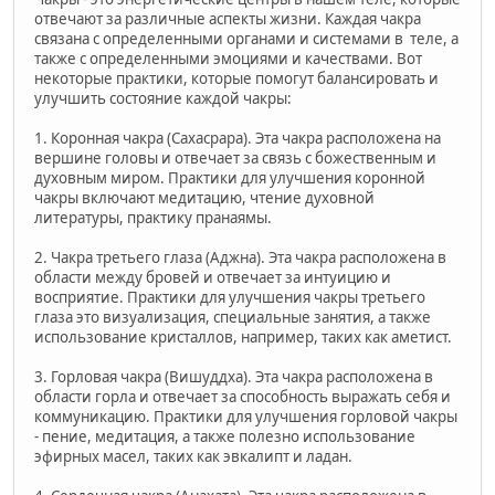
отвечают за различные аспекты жизни. Каждая чакра
связана с определенными органами и системами в теле, а
также с определенными эмоциями и качествами. Вот
некоторые практики, которые помогут балансировать и
улучшить состояние каждой чакры:
1. Коронная чакра (Сахасрара). Эта чакра расположена на
вершине головы и отвечает за связь с божественным и
духовным миром. Практики для улучшения коронной
чакры включают медитацию, чтение духовной
литературы, практику пранаямы.
2. Чакра третьего глаза (Аджна). Эта чакра расположена в
области между бровей и отвечает за интуицию и
восприятие. Практики для улучшения чакры третьего
глаза это визуализация, специальные занятия, а также
использование кристаллов, например, таких как аметист.
3. Горловая чакра (Вишуддха). Эта чакра расположена в
области горла и отвечает за способность выражать себя и
коммуникацию. Практики для улучшения горловой чакры
- пение, медитация, а также полезно использование
эфирных масел, таких как эвкалипт и ладан.