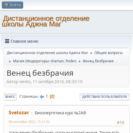
Войти
Дистанционное отделение
школы Аджна Маг
Главное меню
Дистанционное отделение школы Аджна Маг
Общие вопросы
►
Магия
(Модераторы:
shaman
,
finder
)
Венец безбрачия
►
►
Венец безбрачия
Автор viento, 11 октября 2010, 08:33:10
1
Страницы
2
ВНИЗ
ДЕЙСТВИЯ ПОЛЬЗОВАТЕЛЯ
Svetozar
Биоэнергетика курс №2AB
08 сентября 2022, 15:21:32
#15
У вас венец безбрачия, сглаз выглядит иначе. Также есть