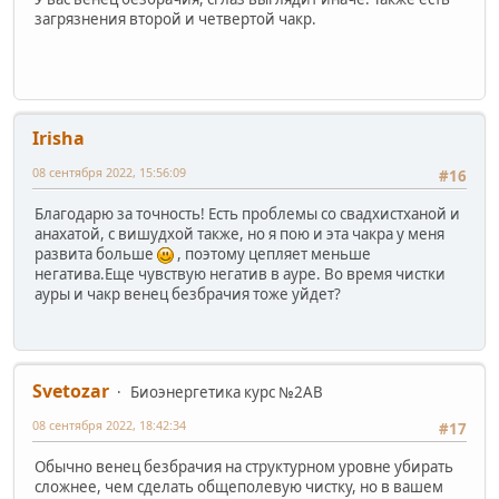
загрязнения второй и четвертой чакр.
Irisha
08 сентября 2022, 15:56:09
#16
Благодарю за точность! Есть проблемы со свадхистханой и
анахатой, с вишудхой также, но я пою и эта чакра у меня
развита больше
, поэтому цепляет меньше
негатива.Еще чувствую негатив в ауре. Во время чистки
ауры и чакр венец безбрачия тоже уйдет?
Svetozar
Биоэнергетика курс №2AB
08 сентября 2022, 18:42:34
#17
Обычно венец безбрачия на структурном уровне убирать
сложнее, чем сделать общеполевую чистку, но в вашем