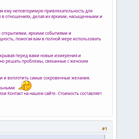
вая ему неповторимую привлекательность для
 в отношениях, делая их яркими, насыщенными и
ми открытиями, яркими событиями и
ность, помогая вам в полной мере использовать
открывая перед вами новые измерения и
вно решать проблемы, связанные с женским
и и воплотить самые сокровенные желания.
тельными
язи Контакт на нашем сайте. Стоимость составляет
#1