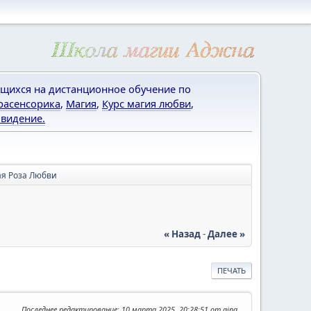
щихся на дистанционное обучение по
расенсорика
,
Магия
,
Курс магия любви
,
видение.
я Роза Любви
« Назад
-
Далее »
ПЕЧАТЬ
Последнее редактирование
: 10 марта 2025, 20:28:51 от ajna