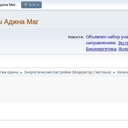
джна Маг
.
Войти
ы Аджна Маг
Объявлен набор уча
Новости:
направлениям
Экст
Биоэнергетика
,
Ясно
гии Аджна
Энергетические Настройки
(Модератор:
Светлана
)
Нежна
►
►