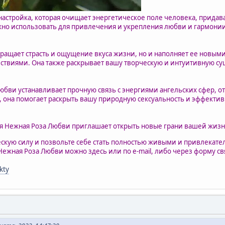
 настройка, которая очищает энергетическое поле человека, прида
но использовать для привлечения и укрепления любви и гармонии
вращает страсть и ощущение вкуса жизни, но и наполняет ее новы
виями. Она также раскрывает вашу творческую и интуитивную сущ
юбви устанавливает прочную связь с энергиями ангельских сфер, 
, она помогает раскрыть вашу природную сексуальность и эффекти
я Нежная Роза Любви приглашает открыть новые грани вашей жизн
ескую силу и позвольте себе стать полностью живыми и привлека
Нежная Роза Любви можно здесь или по e-mail, либо через форму св
kty